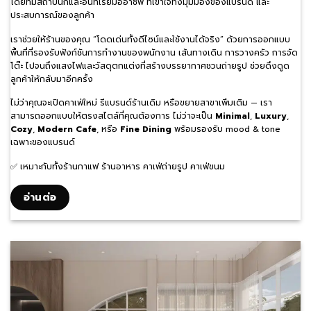
โดยทีมสถาปนิกและอินทีเรียมืออาชีพ ที่เข้าใจทั้งมุมมองของแบรนด์ และ
ประสบการณ์ของลูกค้า
เราช่วยให้ร้านของคุณ “โดดเด่นทั้งดีไซน์และใช้งานได้จริง” ด้วยการออกแบบ
พื้นที่ที่รองรับฟังก์ชันการทำงานของพนักงาน เส้นทางเดิน การวางครัว การจัด
โต๊ะ ไปจนถึงแสงไฟและวัสดุตกแต่งที่สร้างบรรยากาศชวนถ่ายรูป ช่วยดึงดูด
ลูกค้าให้กลับมาอีกครั้ง
ไม่ว่าคุณจะเปิดคาเฟ่ใหม่ รีแบรนด์ร้านเดิม หรือขยายสาขาเพิ่มเติม — เรา
สามารถออกแบบให้ตรงสไตล์ที่คุณต้องการ ไม่ว่าจะเป็น
Minimal
,
Luxury
,
Cozy
,
Modern Cafe
, หรือ
Fine Dining
พร้อมรองรับ mood & tone
เฉพาะของแบรนด์
✅ เหมาะกับทั้งร้านกาแฟ ร้านอาหาร คาเฟ่ถ่ายรูป คาเฟ่ขนม
อ่านต่อ