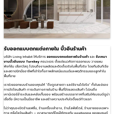
รับออกแบบตกแต่งภายใน บิ้วอินร้านค้า
บริษัท Living Inhabit ให้บริการ
ออกแบบตกแต่งภายในร้านค้า
และ
รับเหมา
งานบิ้วอินแบบ Turnkey
ครบวงจร ตั้งแต่แนวคิดการออกแบบ วางแผน
ฟังก์ชัน เลือกวัสดุ ไปจนถึงงานผลิตและติดตั้งจริงในพื้นที่จริง โดยทีมอินทีเรีย
และสถาปนิกมืออาชีพที่เข้าใจทั้งภาพลักษณ์แบรนด์และพฤติกรรมของลูกค้าใน
พื้นที่ขาย
เราช่วยออกแบบร้านของคุณให้ “ดึงดูดสายตา และใช้งานได้จริง” ทั้งในแง่ของ
การจัดโซนสินค้า การเดินทางภายในร้าน พื้นที่จัดแสดงสินค้า ไปจนถึง
เคาน์เตอร์ชำระเงินและคลังเก็บของ พร้อมสร้างบรรยากาศที่เสริมให้แบรนด์ดูน่า
เชื่อถือ มีความเป็นมืออาชีพ และสร้างความประทับใจตั้งแต่ก้าวแรก
ไม่ว่าคุณจะเปิดร้านแฟชั่น, ร้านเครื่องสำอาง, ร้านไลฟ์สไตล์, ร้านขายของเฉพาะ
ทาง หรือโชว์รูมสินค้า — เราสามารถดีไซน์ให้ตรงกับ positioning ของแบรนด์