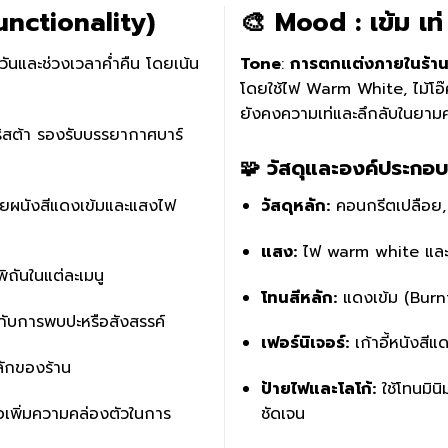
Functionality)
🎨 Mood : เข้ม เท่
ันและช่วงเวลาค่ำคืน โดยเน้น
Tone
:
การตกแต่งภายในร้านอ
โดยใช้ไฟ Warm White, ไม้โอ๊ค
ยังคงความเท่และลึกลับในยามค
าริสต้า รองรับบรรยากาศบาร์
🧩
วัสดุและองค์ประกอ
้วยผนังสีแดงเข้มและแสงไฟ
วัสดุหลัก:
คอนกรีตเปลือย, ก
แสง:
ไฟ warm white และไฟ 
พิถันในแต่ละเมนู
โทนสีหลัก:
แดงเข้ม (Burn
ะกับการพบปะหรือสังสรรค์
เฟอร์นิเจอร์:
เก้าอี้หนังสีแด
ลักของร้าน
ป้ายไฟและโลโก้:
ใช้โทนมิน
ื่อเพิ่มความคล่องตัวในการ
ชัดเจน