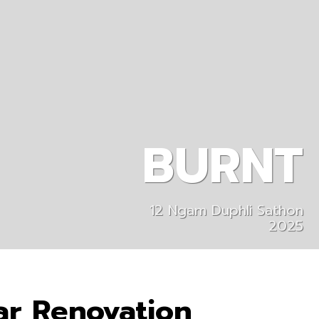
BURNT
12 Ngam Duphli Sathon
2025
ar Renovation