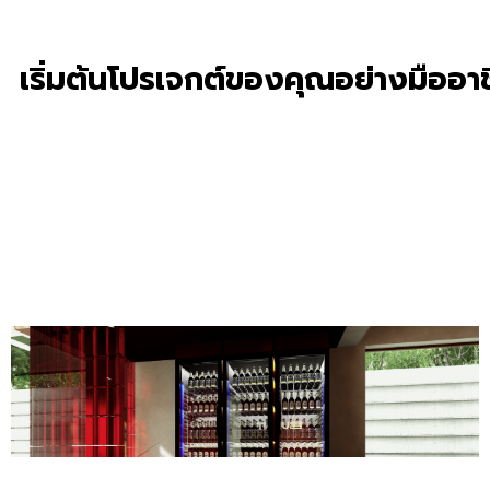
เริ่มต้นโปรเจกต์ของคุณอย่างมืออา