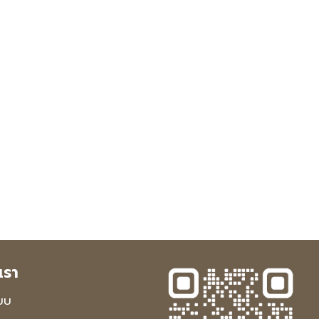
เรา
บบ