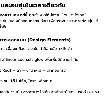
 และอบอุ่นในเวลาเดียวกัน
าหารและบาร์นี้
ถูกกำหนดให้มีความ “ดิบแต่มีดีเทล”
เข้ม, และผนังคอนกรีตเปลือย เพื่อสร้างบรรยากาศที่อบอุ่นแต่
่ำคืน
บการออกแบบ (Design Elements)
ระเบื้องเคลือบแดงเข้ม, ไม้โอ๊คเข้ม, เหล็กดำ
linear แบบ soft glow เพื่อเพิ่มมิติยามค่ำคืน
t Red) – ดำ – น้ำตาลไม้ – เทาคอนกรีต
งเข้ม, โต๊ะไม้โอ๊ค, โครงเหล็กเท่ ๆ
ิมอลสีขาว เน้น contrast ให้เห็นเอกลักษณ์ของแบรนด์ BURNT