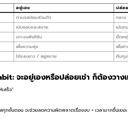
อยู่เอง
ปล่อย
ตามรสนิยมส่วนตัว
กลาง ใ
เน้นชอบและสบาย
เน้นทน
เจาะจงฟังก์ชัน
ยืดหยุ่
เผื่อความสุข
เผื่อค่
ใช้ระยะยาว / อยู่สบาย
คืนทุนไ
bit: จะอยู่เองหรือปล่อยเช่า ก็ต้องวาง
้เสร็จ”
ูแลทุกขั้นตอน จะช่วยลดความผิดพลาดเรื่องงบ + เวลามากขึ้นเยอะ