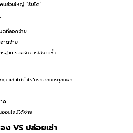
่คนส่วนใหญ่ “รับได้”
”
เนตที่ลอกง่าย
สะอาดง่าย
รฐาน รองรับการใช้งานซ้ำ
ลงทุนแล้วได้กำไรในระยะสมเหตุสมผล
ลาด
านออนไลน์ได้ง่าย
่เอง VS ปล่อยเช่า