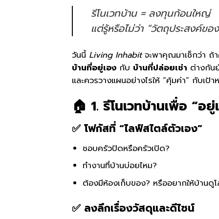
รีโนเวทบ้าน = ลงทุนก้อนใหญ่
แต่รู้หรือไม่ว่า “วัตถุประสงค์ข
วันนี้
Living Inhabit
จะพาคุณมาเช็กว่า ถ้า
บ้านที่อยู่เอง
กับ
บ้านที่ปล่อยเช่า
ต่างกันย
และควรวางแผนอย่างไรให้ “คุ้มค่า” กับเป
🏠 1. รีโนเวทบ้านเพื่อ “อย
✅ โฟกัสที่ “ไลฟ์สไตล์ตัวเอง”
ชอบครัวปิดหรือครัวเปิด?
ทำงานที่บ้านบ่อยไหม?
ต้องมีห้องเก็บของ? หรืออยากให้บ้านดูโล่
✅ ลงลึกเรื่องวัสดุและดีไซน์