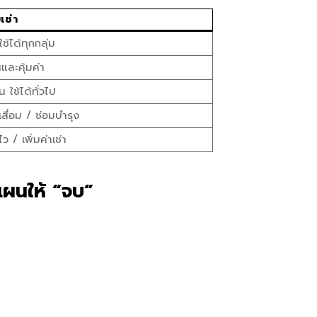
เช่า
ช้ได้ทุกกลุ่ม
และคุ้มค่า
น ใช้ได้ทั่วไป
าเสื่อม / ซ่อมบำรุง
ว / เพิ่มค่าเช่า
แผนให้ “จบ”