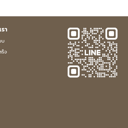
เรา
บบ
ร็จ