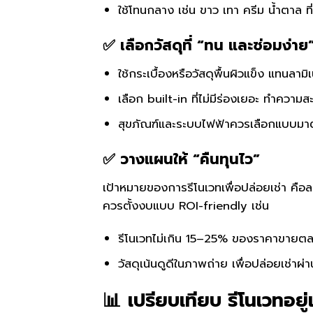
ใช้โทนกลาง เช่น ขาว เทา ครีม น้ำตาล ที
✅ เลือกวัสดุที่ “ทน และซ่อมง่าย
ใช้กระเบื้องหรือวัสดุพื้นผิวแข็ง แทนลามิ
เลือก built-in ที่ไม่มีร่องเยอะ ทำความ
สุขภัณฑ์และระบบไฟฟ้าควรเลือกแบบมาต
✅ วางแผนให้ “คืนทุนไว”
เป้าหมายของการรีโนเวทเพื่อปล่อยเช่า คือ
ควรตั้งงบแบบ ROI-friendly เช่น
รีโนเวทไม่เกิน 15–25% ของราคาขายต
วัสดุเน้นดูดีในภาพถ่าย เพื่อปล่อยเช่าผ่
📊 เปรียบเทียบ รีโนเวทอยู