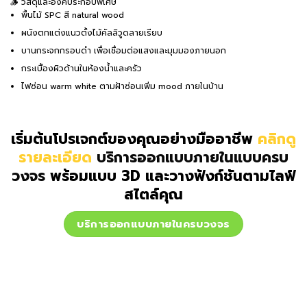
🪵 วัสดุและองค์ประกอบพิเศษ
พื้นไม้ SPC สี natural wood
ผนังตกแต่งแนวตั้งไม้คัลลิวูดลายเรียบ
บานกระจกกรอบดำ เพื่อเชื่อมต่อแสงและมุมมองภายนอก
กระเบื้องผิวด้านในห้องน้ำและครัว
ไฟซ่อน warm white ตามฝ้าซ่อนเพิ่ม mood ภายในบ้าน
เริ่มต้นโปรเจกต์ของคุณอย่างมืออาชีพ
คลิกดู
รายละเอียด
บริการออกแบบภายในแบบครบ
วงจร
พร้อมแบบ 3D และวางฟังก์ชันตามไลฟ์
สไตล์คุณ
บริการออกแบบภายในครบวงจร