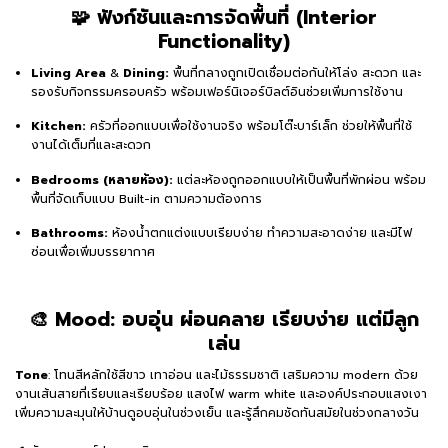
🧩 ฟังก์ชันและการจัดพื้นที่ (Interior
Functionality)
Living Area
&
Dining:
พื้นที่กลางถูกเปิดเชื่อมต่อกันให้โล่ง สะดวก และ
รองรับกิจกรรมครอบครัว พร้อมเฟอร์นิเจอร์บิลต์อินช่วยเพิ่มการใช้งาน
Kitchen:
ครัวที่ออกแบบเพื่อใช้งานจริง พร้อมโต๊ะบาร์เล็ก ช่วยให้พื้นที่ใช้
งานได้เต็มที่และสะดวก
Bedrooms (หลายห้อง):
แต่ละห้องถูกออกแบบให้เป็นพื้นที่พักผ่อน พร้อม
พื้นที่จัดเก็บแบบ Built-in ตามความต้องการ
Bathrooms:
ห้องน้ำตกแต่งแบบเรียบง่าย ทำความสะอาดง่าย และมีไฟ
ซ่อนเพื่อเพิ่มบรรยากาศ
🎨 Mood: อบอุ่น ผ่อนคลาย เรียบง่าย แต่มีลูก
เล่น
Tone
: โทนสีหลักใช้สีขาว เทาอ่อน และไม้ธรรมชาติ เสริมความ modern ด้วย
งานเส้นสายที่เรียบและเรียบร้อย แสงไฟ warm white และองค์ประกอบแสงเงา
เพิ่มความละมุนให้บ้านดูอบอุ่นในช่วงเย็น และรู้สึกคมชัดทันสมัยในช่วงกลางวัน