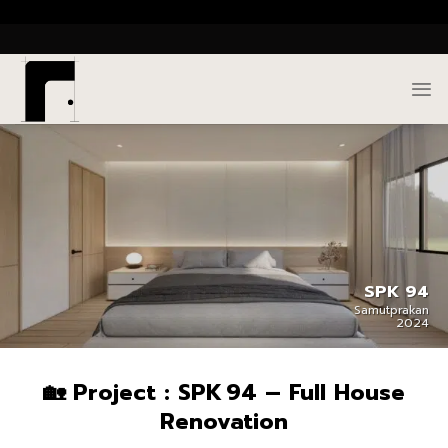
Skip
()
to
content
SPK 94
Samutprakan
2024
🏡 Project : SPK 94 – Full House
Renovation