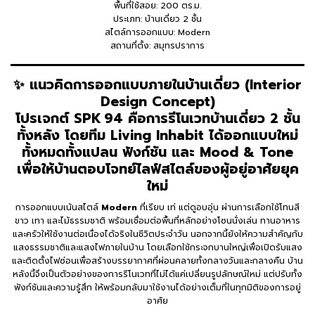
พื้นที่ใช้สอย: 200 ตร.ม.
ประเภท: บ้านเดี่ยว 2 ชั้น
สไตล์การออกแบบ: Modern
สถานที่ตั้ง: สมุทรปราการ
✨ แนวคิดการออกแบบภายในบ้านเดี่ยว (Interior
Design Concept)
โปรเจกต์
SPK 94
คือการรีโนเวทบ้านเดี่ยว 2 ชั้น
ทั้งหลัง โดยทีม Living Inhabit ได้ออกแบบใหม่
ทั้งหมดทั้งแปลน ฟังก์ชัน และ Mood & Tone
เพื่อให้บ้านตอบโจทย์ไลฟ์สไตล์ของผู้อยู่อาศัยยุค
ใหม่
การออกแบบเน้นสไตล์
Modern
ที่เรียบ เท่ แต่ดูอบอุ่น ผ่านการเลือกใช้โทนสี
ขาว เทา และไม้ธรรมชาติ พร้อมเชื่อมต่อพื้นที่หลักอย่างโซนนั่งเล่น ทานอาหาร
และครัวให้ใช้งานต่อเนื่องได้จริงในชีวิตประจำวัน นอกจากนี้ยังให้ความสำคัญกับ
แสงธรรมชาติและแสงไฟภายในบ้าน โดยเลือกใช้กระจกบานใหญ่เพื่อเปิดรับแสง
และติดตั้งไฟซ่อนเพื่อสร้างบรรยากาศที่ผ่อนคลายทั้งกลางวันและกลางคืน บ้าน
หลังนี้จึงเป็นตัวอย่างของการรีโนเวทที่ไม่ได้แค่เปลี่ยนรูปลักษณ์ใหม่ แต่ปรับทั้ง
ฟังก์ชันและความรู้สึก ให้พร้อมกลับมาใช้งานได้อย่างเต็มที่ในทุกมิติของการอยู่
อาศัย