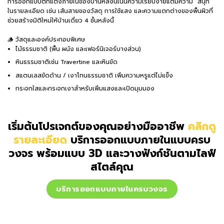
การออกแบบตกแต่งภายในของบ้านหลังนี้เน้นความเรียบง่ายแต่มีความ “สนุก”
ในรายละเอียด เช่น เส้นสายของวัสดุ การใช้แสง และความแตกต่างของพื้นผิวที่
ช่วยสร้างมิติใหม่ให้บ้านเดี่ยว 4 ชั้นหลังนี้
🪵 วัสดุและองค์ประกอบพิเศษ
ไม้ธรรมชาติ (พื้น ผนัง และเฟอร์นิเจอร์บางส่วน)
หินธรรมชาติเช่น Travertine และหินขัด
สแตนเลสขัดด้าน / เงาโทนธรรมชาติ เพิ่มความหรูแต่ไม่แข็ง
กระจกใสและกระจกเงาสำหรับเพิ่มแสงและเปิดมุมมอง
เริ่มต้นโปรเจกต์ของคุณอย่างมืออาชีพ
คลิกดู
รายละเอียด
บริการออกแบบภายในแบบครบ
วงจร
พร้อมแบบ 3D และวางฟังก์ชันตามไลฟ์
สไตล์คุณ
บริการออกแบบภายในครบวงจร