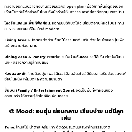
ทีมงานออกแบบวางผังบ้านด้วยแนวคิด open plan เพื่อให้ทุกพื้นที่ดูต่อเนื่อง
เชื่อมโยงกันได้อย่างลื่นไหล ทั้งยังช่วยให้แสงธรรมชาติส่องถึงทุกมุมของบ้าน
โถงรับแขกและพื้นที่พักผ่อน
: ออกแบบให้เปิดโล่ง เชื่อมต่อกับห้องรับประทาน
อาหารและแพนทรีในสไตล์ modern
Living Area
: ผนังตกแต่งด้วยวัสดุไม้ธรรมชาติ เสริมด้วยโคมไฟแสงนุ่มเพื่อ
สร้างความผ่อนคลาย
Dining Area & Pantry
: ตกแต่งภายในด้วยหินธรรมชาติสีเข้ม ตัดกับดีเทล
โลหะ สร้างความรู้สึกทันสมัย
ห้องนอนหลัก
: โทนสีอบอุ่น เฟอร์นิเจอร์บิลต์อินสไตล์มินิมอล เสริมด้วยแสงไฟ
ซ่อนในผนัง เพิ่มมิติและความสบายตา
ชั้นบน (Family / Entertainment Zone)
: จัดเป็นพื้นที่พักผ่อนของ
ครอบครัว ให้ความรู้สึกใกล้ชิด ผ่อนคลาย
🎨 Mood: อบอุ่น ผ่อนคลาย เรียบง่าย แต่มีลูก
เล่น
Tone
: โทนสีไม้ น้ำตาล ครีม เทา ตัดด้วยสแตนเลสเงาโทนธรรมชาติ