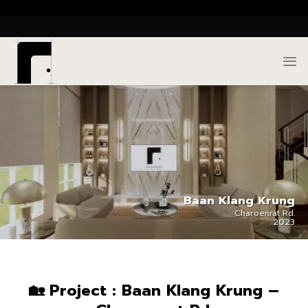
Skip
()
to
content
Baan Klang Krung
Charoenrat Rd.
2023
🏡 Project : Baan Klang Krung –