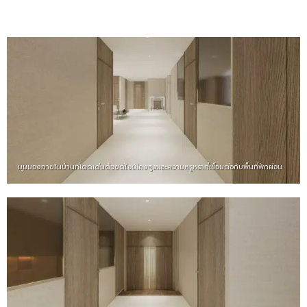
มุมมองภายในบ้านที่โดดเด่นด้วยดีไซน์โถงสูงและความหรูหราที่เชื่อมต่อกับพื้นที่พักผ่อน