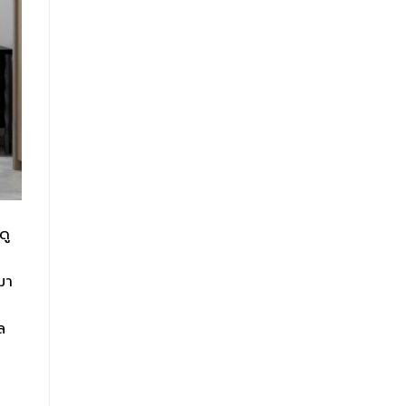
ดู
มา
ล
/