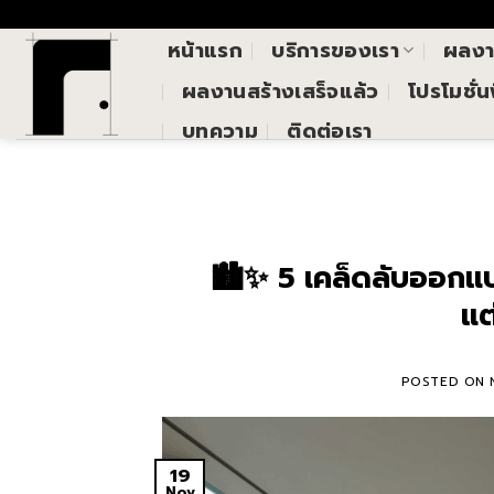
Skip
()
to
หน้าแรก
บริการของเรา
ผลง
content
ผลงานสร้างเสร็จแล้ว
โปรโมชั่
บทความ
ติดต่อเรา
🏙️✨ 5 เคล็ดลับออกแ
แต
POSTED ON
19
Nov