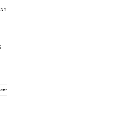
ออก
ี
ent