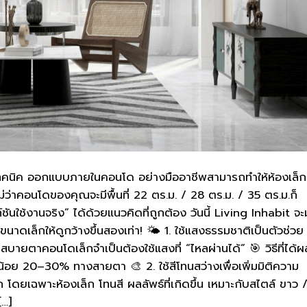
เทคนิค ออกแบบภายในคอนโด อย่างมืออาชีพสามารถทำให้ห้องเล็ก
 ไม่ว่าคอนโดของคุณจะมีพื้นที่ 22 ตร.ม. / 28 ตร.ม. / 35 ตร.ม.ก็
ชันใช้งานจริง” ได้ด้วยแนวคิดที่ถูกต้อง วันนี้ Living Inhabit จะ
เล็กให้ดูกว้างขึ้นสองเท่า! 🌤 1. ใช้แสงธรรมชาติเป็นตัวช่วย
ะสบายตาคอนโดเล็กจำเป็นต้องใช้แสงที่ “ไหลผ่านได้” 🎯 วิธีที่ได้ผ
างน้อย 20–30% ทางสายตา 🎨 2. ใช้สีโทนสว่างเพื่อเพิ่มมิติความ
ก โดยเฉพาะห้องเล็ก โทนสี ผลลัพธ์ที่เกิดขึ้น เหมาะกับสไตล์ ขาว 
[…]