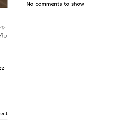
No comments to show.
🧺✨
ก็บ
ะ
ี
อง
ent