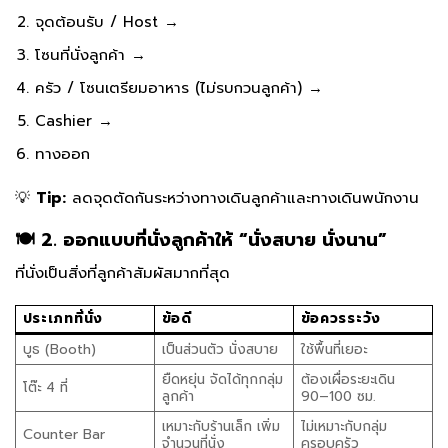
จุดต้อนรับ / Host →
โซนที่นั่งลูกค้า →
ครัว / โซนเตรียมอาหาร (ไม่รบกวนลูกค้า) →
Cashier →
ทางออก
💡
Tip:
ลดจุดตัดกันระหว่างทางเดินลูกค้าและทางเดินพนักงาน
🍽️ 2. ออกแบบที่นั่งลูกค้าให้ “นั่งสบาย นั่งนาน”
ที่นั่งเป็นสิ่งที่ลูกค้าสัมผัสมากที่สุด
ประเภทที่นั่ง
ข้อดี
ข้อควรระวัง
บูธ (Booth)
เป็นส่วนตัว นั่งสบาย
ใช้พื้นที่เยอะ
ยืดหยุ่น จัดได้ทุกกลุ่ม
ต้องเผื่อระยะเดิน
โต๊ะ 4 ที่
ลูกค้า
90–100 ซม.
เหมาะกับร้านเล็ก เพิ่ม
ไม่เหมาะกับกลุ่ม
Counter Bar
จำนวนที่นั่ง
ครอบครัว