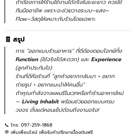
ถ้าต้องการให้ร้านใช้งานได้จริงในระยะยาว ควรใช้
ทีมมืออาชีพ เพราะจะช่วยวางระบบ–แสง–
Flow–วัสดุให้เหมาะกับร้านโดยเฉพาะ
🧾 สรุป
การ “ออกแบบร้านอาหาร” ที่ดีต้องตอบโจทย์ทั้ง
Function
(ใช้จริงได้สะดวก) และ
Experience
(ลูกค้าประทับใจ)
ร้านที่ดีคือร้านที่ “ลูกค้าอยากกลับมา + อยาก
ถ่ายรูป + อยากแนะนำให้คนอื่น”
ถ้าคุณกำลังวางแผนรีโนเวทหรือทำร้านอาหารใหม่
—
Living Inhabit
พร้อมช่วยออกแบบครบ
วงจร ตั้งแต่คอนเซ็ปต์จนถึงงานจริง!
📞 โทร:
097-259-1868
💬
เพิ่มเพื่อนไลน์
เพื่อรับคำปรึกษาเบื้องต้นฟรี