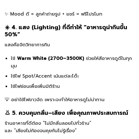
✨ Mood ดี = ลูกค้าถ่ายรูป + แชร์ = ฟรีโปรโมท
☀️ 4. แสง (Lighting) ที่ดีทำให้ “อาหารดูน่ากินขึ้น
50%”
แสงคือจิตวิทยาการกิน
ใช้
Warm White (2700–3500K)
ช่วยให้สีอาหารดูดีในทุก
มุม
ใช้ไฟ Spot/Accent เน้นแต่ละโต๊ะ
ใช้ไฟซ่อนเพื่อเพิ่มมิติร้าน
💡 อย่าใช้ไฟขาวจัด เพราะจะทำให้อาหารดูไม่น่าทาน
👃 5. ควบคุมกลิ่น–เสียง เพื่อคุณภาพประสบการณ์
ร้านอาหารที่ดีต้อง “ไม่มีกลิ่นลอยไปทั่วร้าน”
และ “เสียงไม่ก้องจนคุยกันไม่รู้เรื่อง”