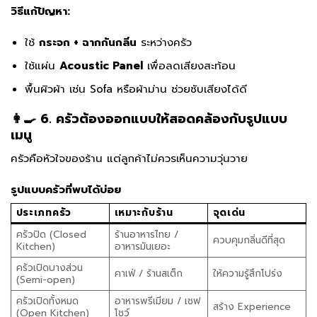
วิธีแก้ปัญหา:
ใช้
กระจก + ฉากกันกลิ่น
ระหว่างครัว
ใช้แผ่น
Acoustic Panel
เพื่อลดเสียงสะท้อน
พื้นผิวผ้า เช่น Sofa หรือผ้าม่าน ช่วยซับเสียงได้ดี
👩‍🍳 6. ครัวต้องออกแบบให้สอดคล้องกับรูปแบบ
เมนู
ครัวคือหัวใจของร้าน แต่ลูกค้าไม่ควรเห็นความวุ่นวาย
รูปแบบครัวที่พบได้บ่อย
ประเภทครัว
เหมาะกับร้าน
จุดเด่น
ครัวปิด (Closed
ร้านอาหารไทย /
ควบคุมกลิ่นดีที่สุด
Kitchen)
อาหารมันเยอะ
ครัวเปิดบางส่วน
คาเฟ่ / ร้านสเต็ก
ให้ความรู้สึกโปร่ง
(Semi-open)
ครัวเปิดทั้งหมด
อาหารพรีเมียม / เชฟ
สร้าง Experience
(Open Kitchen)
โชว์