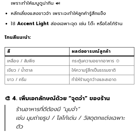
เพราะทำให้เมนูดูน่ากิน 🍛
หลีกเลี่ยงแสงขาวจ้า เพราะจะทำให้ลูกค้ารู้สึกแข็ง
ใช้
Accent Light
ส่องเฉพาะจุด เช่น โต๊ะ หรือโลโก้ร้าน
โทนสีแนะนำ:
สี
ผลต่ออารมณ์ลูกค้า
เหลือง / ส้มพีช
กระตุ้นความอยากอาหาร 🍲
เขียว / น้ำตาล
ให้ความรู้สึกเป็นธรรมชาติ
ขาว / ครีม
ทำให้ร้านดูกว้างและสะอาด
🎨 4. เพิ่มเอกลักษณ์ด้วย “จุดจำ” ของร้าน
ร้านอาหารที่ดีต้องมี “มุมจำ”
เช่น มุมถ่ายรูป / โลโก้เด่น / วัสดุตกแต่งเฉพาะ
ตัว