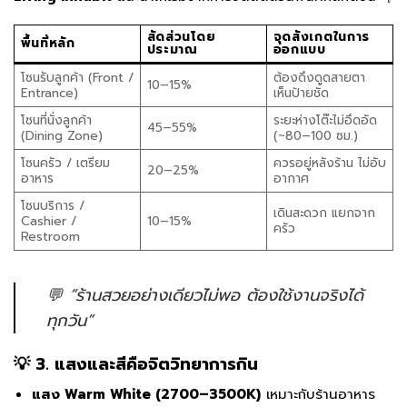
สัดส่วนโดย
จุดสังเกตในการ
พื้นที่หลัก
ประมาณ
ออกแบบ
โซนรับลูกค้า (Front /
ต้องดึงดูดสายตา
10–15%
Entrance)
เห็นป้ายชัด
โซนที่นั่งลูกค้า
ระยะห่างโต๊ะไม่อึดอัด
45–55%
(Dining Zone)
(~80–100 ซม.)
โซนครัว / เตรียม
ควรอยู่หลังร้าน ไม่อับ
20–25%
อาหาร
อากาศ
โซนบริการ /
เดินสะดวก แยกจาก
Cashier /
10–15%
ครัว
Restroom
💬 “ร้านสวยอย่างเดียวไม่พอ ต้องใช้งานจริงได้
ทุกวัน”
💡 3. แสงและสีคือจิตวิทยาการกิน
แสง Warm White (2700–3500K)
เหมาะกับร้านอาหาร