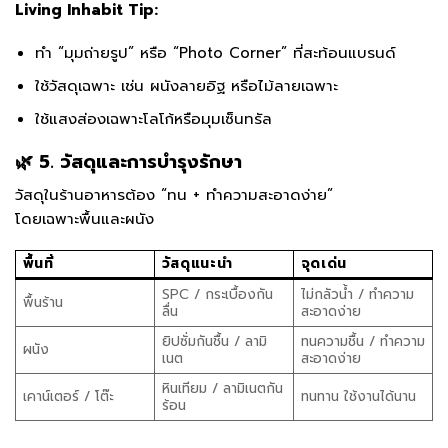
Living Inhabit Tip:
ทำ “มุมถ่ายรูป” หรือ “Photo Corner” ที่สะท้อนแบรนด์
ใช้วัสดุเฉพาะ เช่น ผนังลายอิฐ หรือไม้ลายเฉพาะ
ใช้แสงส่องเฉพาะโลโก้หรือมุมเซ็นทรัล
🌿 5. วัสดุและการบำรุงรักษา
วัสดุในร้านอาหารต้อง “ทน + ทำความสะอาดง่าย”
โดยเฉพาะพื้นและผนัง
พื้นที่
วัสดุแนะนำ
จุดเด่น
SPC / กระเบื้องกัน
ไม่กลัวน้ำ / ทำความ
พื้นร้าน
ลื่น
สะอาดง่าย
ยิปซั่มกันชื้น / ลามิ
ทนความชื้น / ทำความ
ผนัง
เนต
สะอาดง่าย
หินเทียม / ลามิเนตกัน
เคาน์เตอร์ / โต๊ะ
ทนทาน ใช้งานได้นาน
ร้อน