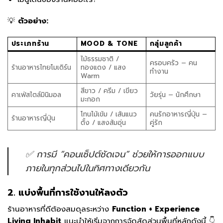
💡
ตัวอย่าง:
ประเภทร้าน
MOOD & TONE
กลุ่มลูกค้า
ไม้ธรรมชาติ /
ครอบครัว – คน
ร้านอาหารไทยโมเดิร์น
ทองแดง / แสง
ทำงาน
Warm
สีขาว / ครีม / เขียว
คาเฟ่สไตล์มินิมอล
วัยรุ่น – นักศึกษา
มะกอก
โทนไม้เข้ม / เส้นแนว
คนรักอาหารญี่ปุ่น –
ร้านอาหารญี่ปุ่น
ตั้ง / แสงส้มอุ่น
คู่รัก
✅ การมี “คอนเซ็ปต์ชัดเจน” ช่วยให้การออกแบบ
ภายในทุกส่วนไปในทิศทางเดียวกัน
2. แบ่งพื้นที่การใช้งานให้ลงตัว
ร้านอาหารที่ดีต้องสมดุลระหว่าง
Function + Experience
Living Inhabit
แนะนำให้เริ่มจากการจัดสัดส่วนพื้นที่หลักดังนี้ 👇