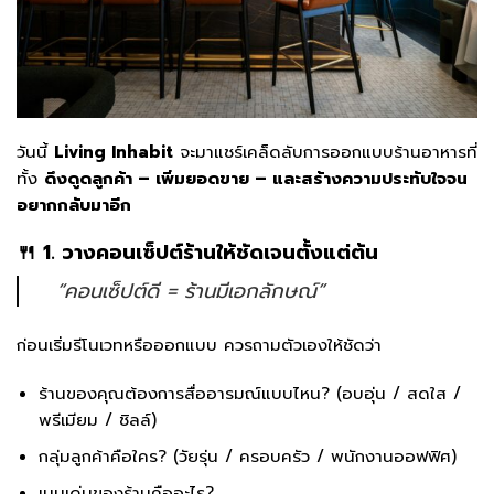
วันนี้
Living Inhabit
จะมาแชร์เคล็ดลับการออกแบบร้านอาหารที่
ทั้ง
ดึงดูดลูกค้า – เพิ่มยอดขาย – และสร้างความประทับใจจน
อยากกลับมาอีก
🍴 1. วางคอนเซ็ปต์ร้านให้ชัดเจนตั้งแต่ต้น
“คอนเซ็ปต์ดี = ร้านมีเอกลักษณ์”
ก่อนเริ่มรีโนเวทหรือออกแบบ ควรถามตัวเองให้ชัดว่า
ร้านของคุณต้องการสื่ออารมณ์แบบไหน? (อบอุ่น / สดใส /
พรีเมียม / ชิลล์)
กลุ่มลูกค้าคือใคร? (วัยรุ่น / ครอบครัว / พนักงานออฟฟิศ)
เมนูเด่นของร้านคืออะไร?