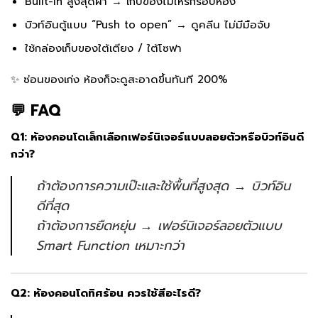
Built-in สูงสุดฝ้า → เก็บของไม่ให้รกรอบห้อง
บิวท์อินตู้แบบ “Push to open” → ดูคลีน ไม่มีมือจับ
ใช้กล่องเก็บของใต้เตียง / ใต้โซฟา
✨ ซ่อนของเก่ง ห้องก็จะดูสะอาดขึ้นทันที 200%
💬 FAQ
Q1: ห้องคอนโดเล็กเลือกเฟอร์นิเจอร์แบบลอยตัวหรือบิวท์อินดี
กว่า?
ถ้าต้องการความเป๊ะและใช้พื้นที่สูงสุด → บิวท์อิน
ดีที่สุด
ถ้าต้องการยืดหยุ่น → เฟอร์นิเจอร์ลอยตัวแบบ
Smart Function เหมาะกว่า
Q2: ห้องคอนโดทิศร้อน ควรใช้สีอะไรดี?