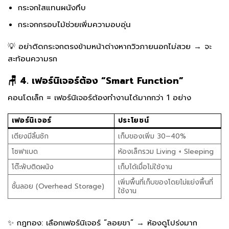
กระจกใสแทนผนังทึบ
กระจกกรอบไม้ช่วยเพิ่มความอบอุ่น
💡 อย่าติดกระจกตรงข้ามหน้าต่างหากวิวภายนอกไม่สวย → จะ
สะท้อนความรก
🪑 4. เฟอร์นิเจอร์ต้อง “Smart Function”
คอนโดเล็ก = เฟอร์นิเจอร์ต้องทำงานได้มากกว่า 1 อย่าง
เฟอร์นิเจอร์
ประโยชน์
เตียงมีลิ้นชัก
เก็บของเพิ่ม 30–40%
โซฟาเบด
ห้องเล็กรวม Living + Sleeping
โต๊ะพับติดผนัง
เก็บได้เมื่อไม่ใช้งาน
เพิ่มพื้นที่เก็บของโดยไม่แย่งพื้นที่
ชั้นลอย (Overhead Storage)
ใช้งาน
✨ กฎทอง: เลือกเฟอร์นิเจอร์ “ลอยขา” → ห้องดูโปร่งมาก