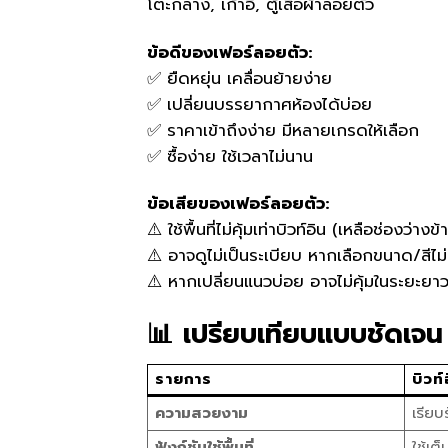
โต๊ะกลาง, เก้าอี้, ตู้เสื้อผ้าลอยตัว
ข้อดีของเฟอร์ลอยตัว:
✅ ยืดหยุ่น เคลื่อนย้ายง่าย
✅ เปลี่ยนบรรยากาศห้องได้บ่อย
✅ ราคาเข้าถึงง่าย มีหลายเกรดให้เลือก
✅ ซื้อง่าย ใช้เวลาไม่นาน
ข้อเสียของเฟอร์ลอยตัว:
⚠️ ใช้พื้นที่ไม่คุ้มเท่าบิวท์อิน (เหลือช่องว่างข้า
⚠️ อาจดูไม่เป็นระเบียบ หากเลือกขนาด/สีไม่
⚠️ หากเปลี่ยนแนวบ่อย อาจไม่คุ้มในระยะยา
📊 เปรียบเทียบแบบชัดเจน
รายการ
บิวท์
ความสวยงาม
เรียบ
ฟังก์ชันใช้พื้นที่
ใช้เต็