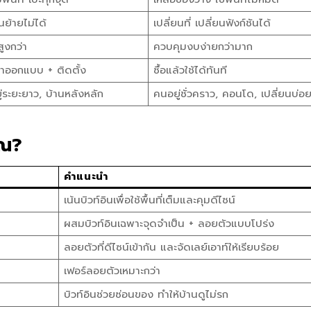
อนย้ายไม่ได้
เปลี่ยนที่ เปลี่ยนฟังก์ชันได้
ูงกว่า
ควบคุมงบง่ายกว่ามาก
ลาออกแบบ + ติดตั้ง
ซื้อแล้วใช้ได้ทันที
่ระยะยาว, บ้านหลังหลัก
คนอยู่ชั่วคราว, คอนโด, เปลี่ยนบ่อ
ุณ?
คำแนะนำ
เน้นบิวท์อินเพื่อใช้พื้นที่เต็มและคุมดีไซน์
ผสมบิวท์อินเฉพาะจุดจำเป็น + ลอยตัวแบบโปร่ง
ลอยตัวที่ดีไซน์เข้ากัน และจัดเลย์เอาท์ให้เรียบร้อย
เฟอร์ลอยตัวเหมาะกว่า
บิวท์อินช่วยซ่อนของ ทำให้บ้านดูไม่รก