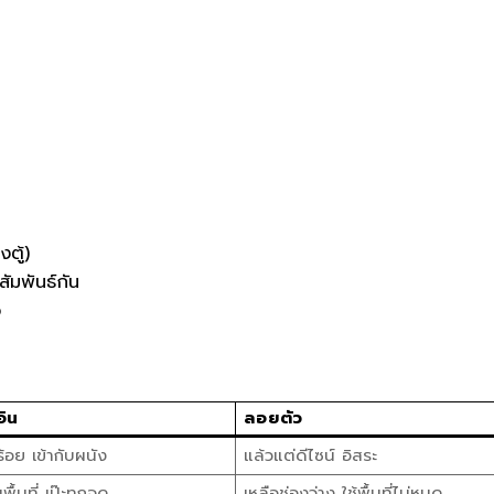
งตู้)
สัมพันธ์กัน
ว
อิน
ลอยตัว
ร้อย เข้ากับผนัง
แล้วแต่ดีไซน์ อิสระ
มพื้นที่ เป๊ะทุกจุด
เหลือช่องว่าง ใช้พื้นที่ไม่หมด