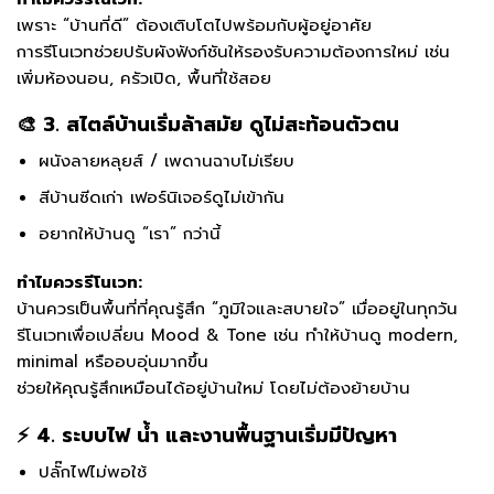
เพราะ “บ้านที่ดี” ต้องเติบโตไปพร้อมกับผู้อยู่อาศัย
การรีโนเวทช่วยปรับผังฟังก์ชันให้รองรับความต้องการใหม่ เช่น
เพิ่มห้องนอน, ครัวเปิด, พื้นที่ใช้สอย
🎨 3. สไตล์บ้านเริ่มล้าสมัย ดูไม่สะท้อนตัวตน
ผนังลายหลุยส์ / เพดานฉาบไม่เรียบ
สีบ้านซีดเก่า เฟอร์นิเจอร์ดูไม่เข้ากัน
อยากให้บ้านดู “เรา” กว่านี้
ทำไมควรรีโนเวท:
บ้านควรเป็นพื้นที่ที่คุณรู้สึก “ภูมิใจและสบายใจ” เมื่ออยู่ในทุกวัน
รีโนเวทเพื่อเปลี่ยน Mood & Tone เช่น ทำให้บ้านดู modern,
minimal หรืออบอุ่นมากขึ้น
ช่วยให้คุณรู้สึกเหมือนได้อยู่บ้านใหม่ โดยไม่ต้องย้ายบ้าน
⚡ 4. ระบบไฟ น้ำ และงานพื้นฐานเริ่มมีปัญหา
ปลั๊กไฟไม่พอใช้