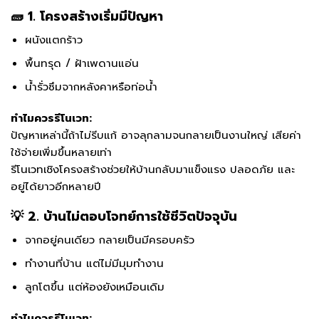
🧱 1. โครงสร้างเริ่มมีปัญหา
ผนังแตกร้าว
พื้นทรุด / ฝ้าเพดานแอ่น
น้ำรั่วซึมจากหลังคาหรือท่อน้ำ
ทำไมควรรีโนเวท:
ปัญหาเหล่านี้ถ้าไม่รีบแก้ อาจลุกลามจนกลายเป็นงานใหญ่ เสียค่า
ใช้จ่ายเพิ่มขึ้นหลายเท่า
รีโนเวทเชิงโครงสร้างช่วยให้บ้านกลับมาแข็งแรง ปลอดภัย และ
อยู่ได้ยาวอีกหลายปี
💡 2. บ้านไม่ตอบโจทย์การใช้ชีวิตปัจจุบัน
จากอยู่คนเดียว กลายเป็นมีครอบครัว
ทำงานที่บ้าน แต่ไม่มีมุมทำงาน
ลูกโตขึ้น แต่ห้องยังเหมือนเดิม
ทำไมควรรีโนเวท: