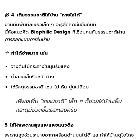
🌿 4. เติมธรรมชาติให้บ้าน “หายใจได้”
บ้านที่มีพื้นที่สีเขียวเล็ก ๆ จะรู้สึกสดชื่นขึ้นทันที
นี่คือแนวคิด
Biophilic Design
ที่เชื่อมคนกับธรรมชาติผ่าน
การออกแบบภายในบ้าน
🌱
ทำได้ง่ายมาก เช่น
วางต้นไม้กระถางในมุมรับแสง
ทำสวนเล็กริมหน้าต่าง
ใช้วัสดุธรรมชาติ เช่น ไม้ หิน ปูนเปลือย
เพียงเพิ่ม “ธรรมชาติ” เล็ก ๆ ก็ช่วยให้บ้านเย็น
และดูมีชีวิตขึ้นเยอะเลยครับ
5. ใช้ฝ้าเพดานสูงและแสงแนวดิ่ง
เพดานสูงช่วยระบายอากาศร้อนด้านบนได้ดี และทำให้บ้านดูโอ่โถง