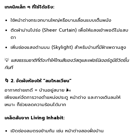
เทคนิคเล็ก ๆ ที่ใช้ได้จริง:
ใช้หน้าต่างกระจกบานใหญ่หรือบานเลื่อนแบบเต็มผนัง
ติดผ้าม่านโปร่ง (Sheer Curtain) เพื่อให้แสงเข้าพอดีไม่แสบ
ตา
เพิ่มช่องแสงด้านบน (Skylight) สำหรับบ้านที่มีฝ้าเพดานสูง
💡
แสงธรรมชาติที่ดีจะทำให้โทนสีของวัสดุและเฟอร์นิเจอร์ดูมีชีวิตขึ้น
ทันที
🌀 2. จัดผังห้องให้ “ลมไหลเวียน”
อากาศถ่ายเทดี = บ้านอยู่สบาย 🌬️
เพียงแค่จัดการวางตำแหน่งประตู หน้าต่าง และทางเดินลมให้
เหมาะ ก็ช่วยลดความร้อนได้มาก
เคล็ดลับจาก Living Inhabit:
เปิดช่องลมตรงข้ามกัน เช่น หน้าต่างสองฝั่งบ้าน