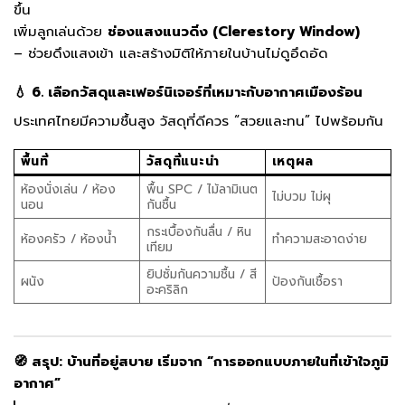
ขึ้น
เพิ่มลูกเล่นด้วย
ช่องแสงแนวดิ่ง (Clerestory Window)
– ช่วยดึงแสงเข้า และสร้างมิติให้ภายในบ้านไม่ดูอึดอัด
💧 6. เลือกวัสดุและเฟอร์นิเจอร์ที่เหมาะกับอากาศเมืองร้อน
ประเทศไทยมีความชื้นสูง วัสดุที่ดีควร “สวยและทน” ไปพร้อมกัน
พื้นที่
วัสดุที่แนะนำ
เหตุผล
ห้องนั่งเล่น / ห้อง
พื้น SPC / ไม้ลามิเนต
ไม่บวม ไม่ผุ
นอน
กันชื้น
กระเบื้องกันลื่น / หิน
ห้องครัว / ห้องน้ำ
ทำความสะอาดง่าย
เทียม
ยิปซั่มกันความชื้น / สี
ผนัง
ป้องกันเชื้อรา
อะคริลิก
🧭 สรุป: บ้านที่อยู่สบาย เริ่มจาก “การออกแบบภายในที่เข้าใจภูมิ
อากาศ”