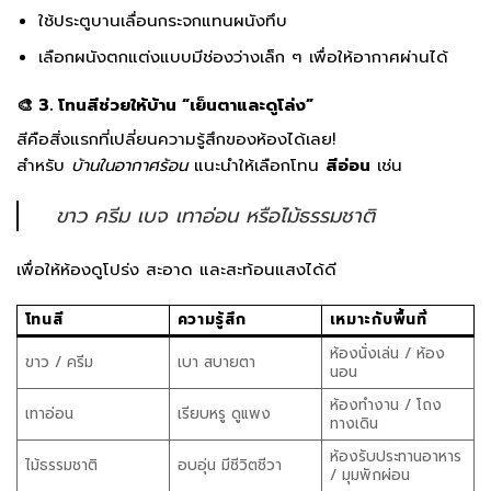
ใช้ประตูบานเลื่อนกระจกแทนผนังทึบ
เลือกผนังตกแต่งแบบมีช่องว่างเล็ก ๆ เพื่อให้อากาศผ่านได้
🎨 3. โทนสีช่วยให้บ้าน “เย็นตาและดูโล่ง”
สีคือสิ่งแรกที่เปลี่ยนความรู้สึกของห้องได้เลย!
สำหรับ
บ้านในอากาศร้อน
แนะนำให้เลือกโทน
สีอ่อน
เช่น
ขาว ครีม เบจ เทาอ่อน หรือไม้ธรรมชาติ
เพื่อให้ห้องดูโปร่ง สะอาด และสะท้อนแสงได้ดี
โทนสี
ความรู้สึก
เหมาะกับพื้นที่
ห้องนั่งเล่น / ห้อง
ขาว / ครีม
เบา สบายตา
นอน
ห้องทำงาน / โถง
เทาอ่อน
เรียบหรู ดูแพง
ทางเดิน
ห้องรับประทานอาหาร
ไม้ธรรมชาติ
อบอุ่น มีชีวิตชีวา
/ มุมพักผ่อน